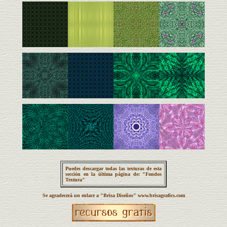
Puedes descargar todas las texturas de esta
sección en la última página de: "Fondos
Textura"
Se agradecerá un enlace a "Brisa Diseños" www.brisagrafics.com