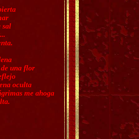
ierta
mar
 sal
..
nta.
dena
 de una flor
eflejo
ena oculta
lágrimas me ahoga
lta.