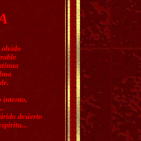
A
 olvido
rable
ntínua
alma
de.
 intento,
..
árido desierto
píritu...